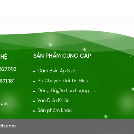
SẢN PHẨM CUNG CẤP
 HỆ
.629.002
Cảm Biến Áp Suất
Bộ Chuyển Đổi Tín Hiệu
891.181
Đồng Hồ Đo Lưu Lượng
:
Van Điều Khiển
.com
Sản phẩm khác
ech.com