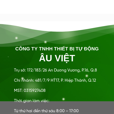
CÔNG TY TNHH THIẾT BỊ TỰ ĐỘNG
ÂU VIỆT
Trụ sở: 172/183/26 An Dương Vương, P.16, Q.8
Chi nhánh: 481/7/9 HT17, P. Hiệp Thành, Q.12
MST: 0315927408
Thời gian làm việc:
Từ thứ hai đến thứ sáu 8:00 – 17:00