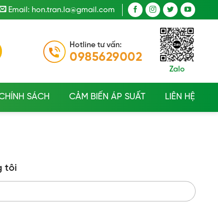
Email: hon.tran.la@gmail.com
Hotline tư vấn:
0985629002
Zalo
CHÍNH SÁCH
CẢM BIẾN ÁP SUẤT
LIÊN HỆ
 tôi