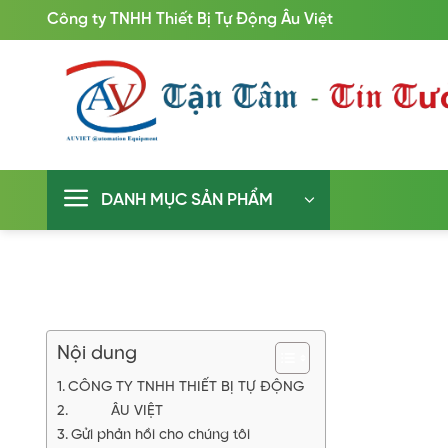
Bỏ
Công ty TNHH Thiết Bị Tự Động Âu Việt
qua
nội
dung
DANH MỤC SẢN PHẨM
Nội dung
CÔNG TY TNHH THIẾT BỊ TỰ ĐỘNG
ÂU VIỆT
Gửi phản hồi cho chúng tôi