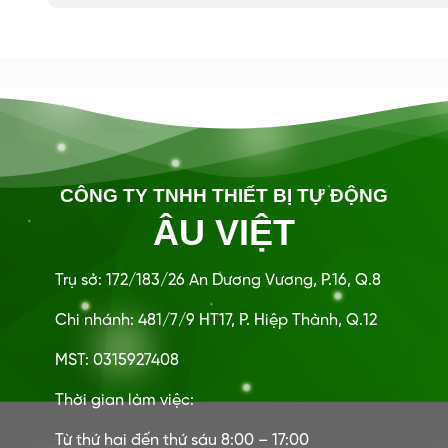
CÔNG TY TNHH THIẾT BỊ TỰ ĐỘNG
ÂU VIỆT
Trụ sở: 172/183/26 An Dương Vương, P.16, Q.8
Chi nhánh: 481/7/9 HT17, P. Hiệp Thành, Q.12
MST: 0315927408
Thời gian làm việc:
Từ thứ hai đến thứ sáu 8:00 – 17:00