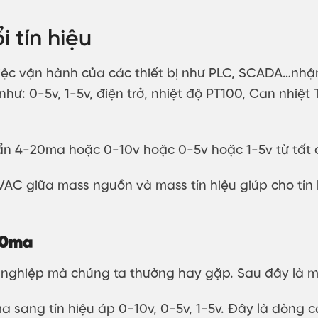
i tín hiệu
ệc vận hành của các thiết bị như PLC, SCADA…nhận đ
như: 0-5v, 1-5v, điện trở, nhiệt độ PT100, Can nhiệ
ẩn 4-20ma hoặc 0-10v hoặc 0-5v hoặc 1-5v từ tất c
 KVAC giữa mass nguồn và mass tín hiệu giúp cho tín
-20ma
g nghiệp mà chúng ta thường hay gặp. Sau đây là mộ
0ma sang tín hiệu áp 0-10v, 0-5v, 1-5v. Đây là dòn