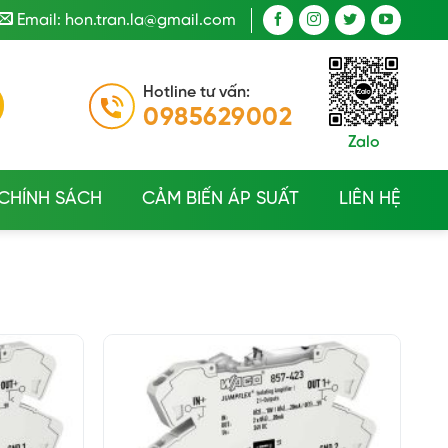
Email: hon.tran.la@gmail.com
Hotline tư vấn:
0985629002
Zalo
CHÍNH SÁCH
CẢM BIẾN ÁP SUẤT
LIÊN HỆ