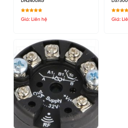
DN2400AG
DS7500
Giá: Liên hệ
Giá: Li