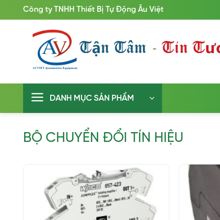
Bỏ
Công ty TNHH Thiết Bị Tự Động Âu Việt
qua
nội
dung
DANH MỤC SẢN PHẨM
BỘ CHUYỂN ĐỔI TÍN HIỆU