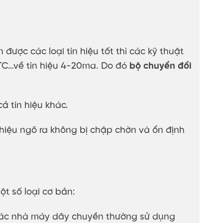
ược các loại tín hiệu tốt thì các kỹ thuật
t TC…về tín hiệu 4-20ma. Do đó
bộ chuyển đổi
ả tín hiệu khác.
 hiệu ngõ ra không bị chập chờn và ổn định
t số loại cơ bản:
g các nhà máy dây chuyền thường sử dụng