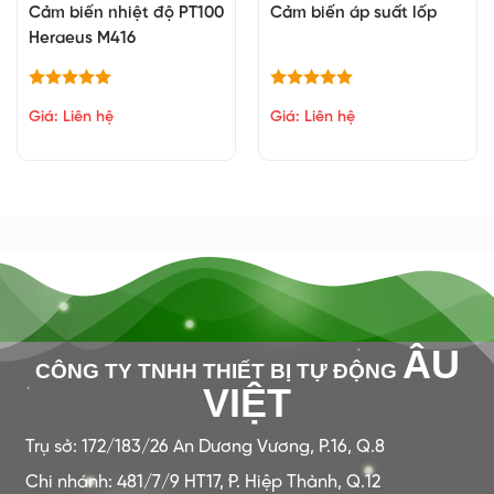
Cảm biến nhiệt độ PT100
Cảm biến áp suất lốp
Heraeus M416
Giá: Liên hệ
Giá: Liên hệ
ÂU
CÔNG TY TNHH THIẾT BỊ TỰ ĐỘNG
VIỆT
Trụ sở: 172/183/26 An Dương Vương, P.16, Q.8
Chi nhánh: 481/7/9 HT17, P. Hiệp Thành, Q.12