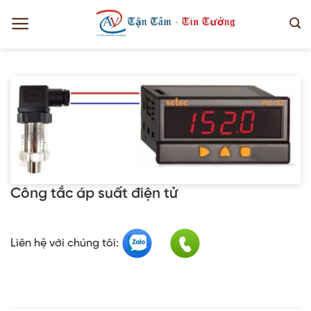
Bỏ
qua
nội
dung
Công tắc áp suất điện tử
Liên hệ với chúng tôi: